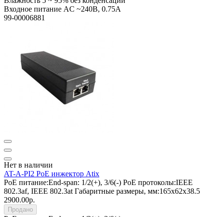
Влажность
5 ~ 95% без конденсации
Входное питание
AC ~240В, 0.75A
99-00006881
Нет в наличии
AT-A-PI2 PoE инжектор Atix
PoE питание:
End-span: 1/2(+), 3/6(-)
PoE протоколы:
IEEE
802.3af, IEEE 802.3at
Габаритные размеры, мм:
165х62х38.5
2900.00р.
Продано