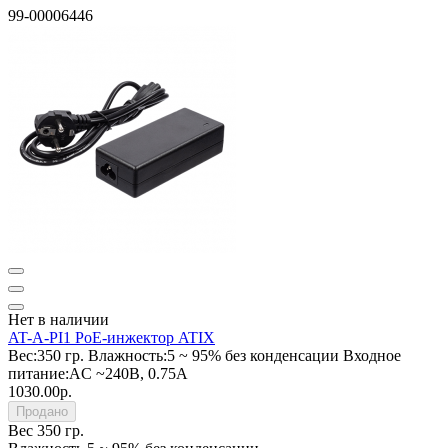
99-00006446
Нет в наличии
AT-A-PI1 PoE-инжектор ATIX
Вес:
350 гр.
Влажность:
5 ~ 95% без конденсации
Входное
питание:
AC ~240В, 0.75A
1030.00р.
Продано
Вес
350 гр.