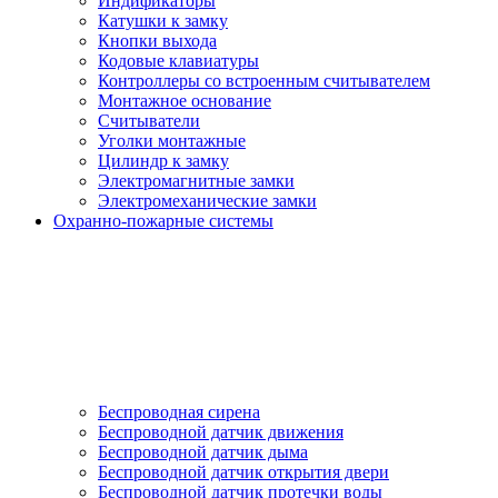
Индификаторы
Катушки к замку
Кнопки выхода
Кодовые клавиатуры
Контроллеры со встроенным считывателем
Монтажное основание
Считыватели
Уголки монтажные
Цилиндр к замку
Электромагнитные замки
Электромеханические замки
Охранно-пожарные системы
Беспроводная сирена
Беспроводной датчик движения
Беспроводной датчик дыма
Беспроводной датчик открытия двери
Беспроводной датчик протечки воды