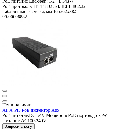
PoE питание
End-span: 1/2(+), 3/6(-)
PoE протоколы
IEEE 802.3af, IEEE 802.3at
Габаритные размеры, мм
165х62х38.5
99-00006882
Нет в наличии
AT-A-PI3 PoE инжектор Atix
PoE питание:
DC 54V
Мощность PoE портов:
до 75W
Питание:
AC100-240V
Запросить цену