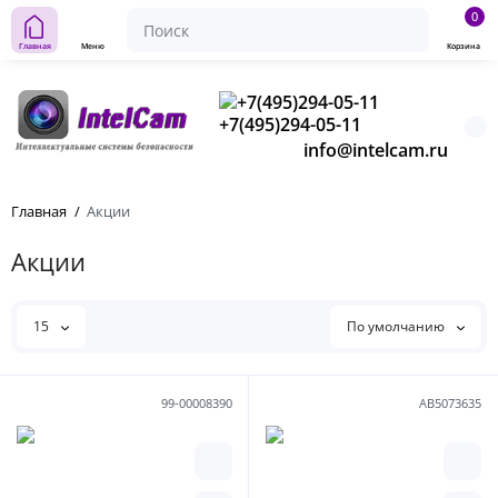
0
Главная
Меню
Корзина
+7(495)294-05-11
info@intelcam.ru
Главная
Акции
Акции
15
По умолчанию
99-00008390
АВ5073635