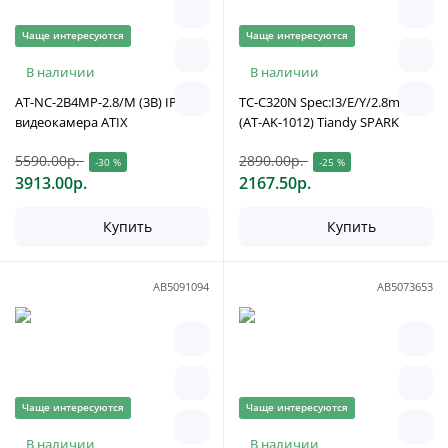
Чаще интересуются
Чаще интересуются
В наличии
В наличии
AT-NC-2B4MP-2.8/M (3B) IP-
TC-C320N Spec:I3/E/Y/2.8mm
видеокамера ATIX
(AT-AK-1012) Tiandy SPARK
5590.00р.
2890.00р.
-30 %
-25 %
3913.00р.
2167.50р.
Купить
Купить
АВ5091094
АВ5073653
Чаще интересуются
Чаще интересуются
В наличии
В наличии