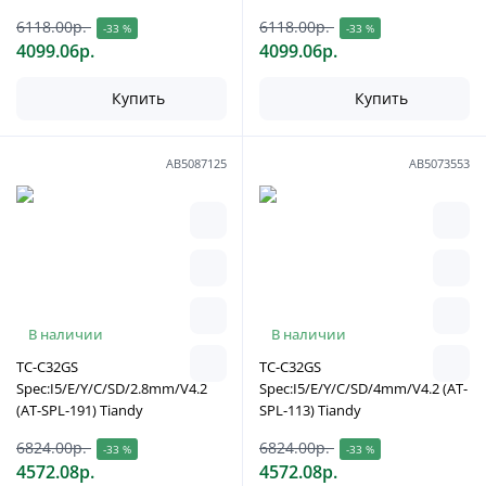
6118.00р.
6118.00р.
-33 %
-33 %
4099.06р.
4099.06р.
Купить
Купить
АВ5087125
АВ5073553
В наличии
В наличии
TC-C32GS
TC-C32GS
Spec:I5/E/Y/C/SD/2.8mm/V4.2
Spec:I5/E/Y/C/SD/4mm/V4.2 (AT-
(AT-SPL-191) Tiandy
SPL-113) Tiandy
6824.00р.
6824.00р.
-33 %
-33 %
4572.08р.
4572.08р.