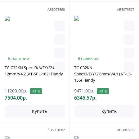
АВ5073560
АВ5073577
В наличии
В наличии
TC-C32KN Spec:I3/A/E/Y/2.8-
TC-C32KN
12mm/V4.2 (AT-SPL-162) Tiandy
Spec:I3/E/Y/2.8mm/V4.1 (AT-LS-
156) Tiandy
11200.00р.
9471.00р.
-33 %
-33 %
7504.00р.
6345.57р.
Купить
Купить
АВ5091087
АВ5087205