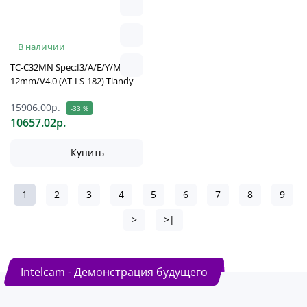
В наличии
TC-C32MN Spec:I3/A/E/Y/M/2.8-
12mm/V4.0 (AT-LS-182) Tiandy
15906.00р.
-33 %
10657.02р.
Купить
1
2
3
4
5
6
7
8
9
>
>|
Intelcam - Демонстрация будущего